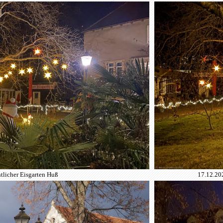
licher Eisgarten Huß
17.12.20