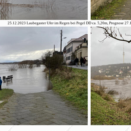
25.12.2023 Laubegaster Ufer im Regen bei Pegel DD ca. 5,20m, Prognose 27.1