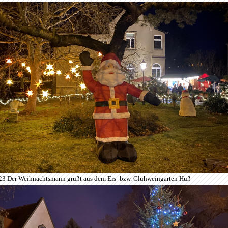
23 Der Weihnachtsmann grüßt aus dem Eis- bzw. Glühweingarten Huß