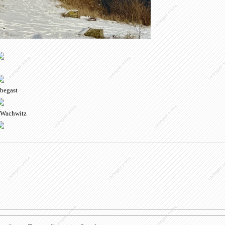
begast
 Wachwitz