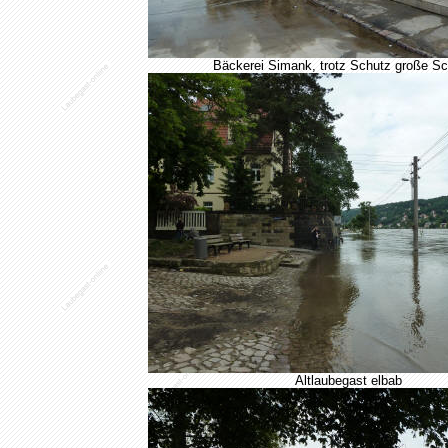
Bäckerei Simank, trotz Schutz große S
Altlaubegast elbab