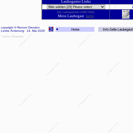
Laubegaster Links
Das Laubegastlied
(1900/1904)
:
Mein Laubegast
mehr
copyright © Renner Dresden
Letzte Änderung: 14. Mai 2026
*
siehe Hinweise